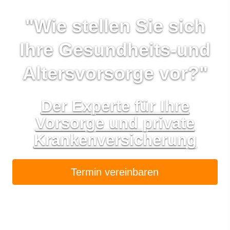
"Wie stellen Sie sich
Ihre Gesundheits-und
Alters­vorsorge vor?"
Der Experte für Ihre
Vorsorge und private
Kranken­ver­si­che­rung
Termin ver­ein­baren