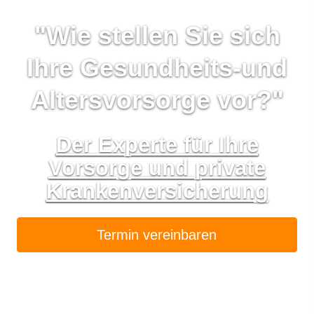
"Wie stellen Sie sich
Ihre Gesundheits-und
Alters­vorsorge vor?"
Der Experte für Ihre
Vorsorge und private
Kranken­ver­si­che­rung
Termin ver­ein­baren